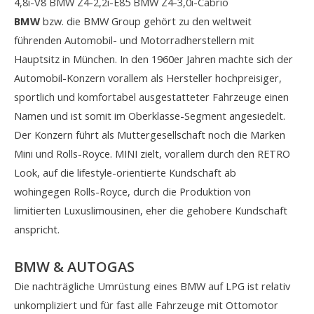
4,8i-V8
BMW Z4-2,2i-E85
BMW Z4-3,0i-Cabrio
BMW
bzw. die BMW Group gehört zu den weltweit
führenden Automobil- und Motorradherstellern mit
Hauptsitz in München. In den 1960er Jahren machte sich der
Automobil-Konzern vorallem als Hersteller hochpreisiger,
sportlich und komfortabel ausgestatteter Fahrzeuge einen
Namen und ist somit im Oberklasse-Segment angesiedelt.
Der Konzern führt als Muttergesellschaft noch die Marken
Mini und Rolls-Royce. MINI zielt, vorallem durch den RETRO
Look, auf die lifestyle-orientierte Kundschaft ab
wohingegen Rolls-Royce, durch die Produktion von
limitierten Luxuslimousinen, eher die gehobere Kundschaft
anspricht.
BMW & AUTOGAS
Die nachträgliche Umrüstung eines BMW auf LPG ist relativ
unkompliziert und für fast alle Fahrzeuge mit Ottomotor