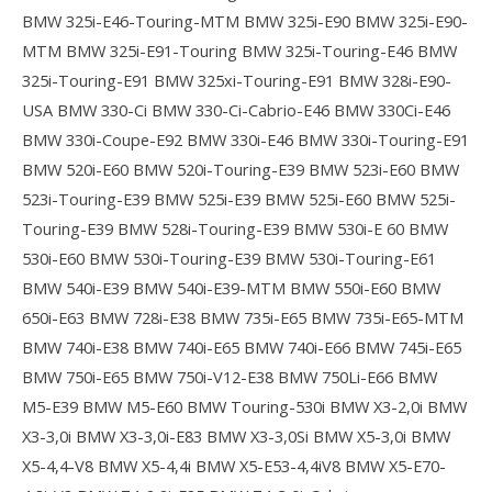
BMW 325i-E46-Touring-MTM
BMW 325i-E90
BMW 325i-E90-
MTM
BMW 325i-E91-Touring
BMW 325i-Touring-E46
BMW
325i-Touring-E91
BMW 325xi-Touring-E91
BMW 328i-E90-
USA
BMW 330-Ci
BMW 330-Ci-Cabrio-E46
BMW 330Ci-E46
BMW 330i-Coupe-E92
BMW 330i-E46
BMW 330i-Touring-E91
BMW 520i-E60
BMW 520i-Touring-E39
BMW 523i-E60
BMW
523i-Touring-E39
BMW 525i-E39
BMW 525i-E60
BMW 525i-
Touring-E39
BMW 528i-Touring-E39
BMW 530i-E 60
BMW
530i-E60
BMW 530i-Touring-E39
BMW 530i-Touring-E61
BMW 540i-E39
BMW 540i-E39-MTM
BMW 550i-E60
BMW
650i-E63
BMW 728i-E38
BMW 735i-E65
BMW 735i-E65-MTM
BMW 740i-E38
BMW 740i-E65
BMW 740i-E66
BMW 745i-E65
BMW 750i-E65
BMW 750i-V12-E38
BMW 750Li-E66
BMW
M5-E39
BMW M5-E60
BMW Touring-530i
BMW X3-2,0i
BMW
X3-3,0i
BMW X3-3,0i-E83
BMW X3-3,0Si
BMW X5-3,0i
BMW
X5-4,4-V8
BMW X5-4,4i
BMW X5-E53-4,4iV8
BMW X5-E70-