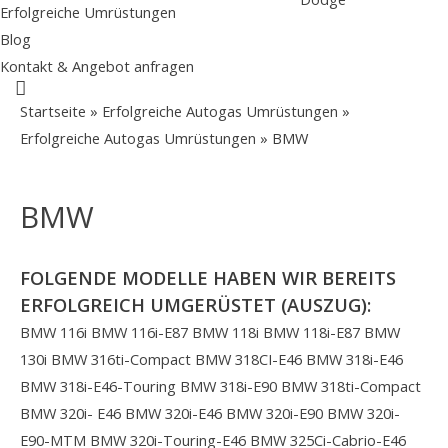
Erfolgreiche Umrüstungen
Blog
Kontakt & Angebot anfragen
Suche
Startseite
»
Erfolgreiche Autogas Umrüstungen
»
Erfolgreiche Autogas Umrüstungen
»
BMW
BMW
FOLGENDE MODELLE HABEN WIR BEREITS
ERFOLGREICH UMGERÜSTET (AUSZUG):
BMW 116i
BMW 116i-E87
BMW 118i
BMW 118i-E87
BMW
130i
BMW 316ti-Compact
BMW 318CI-E46
BMW 318i-E46
BMW 318i-E46-Touring
BMW 318i-E90
BMW 318ti-Compact
BMW 320i- E46
BMW 320i-E46
BMW 320i-E90
BMW 320i-
E90-MTM
BMW 320i-Touring-E46
BMW 325Ci-Cabrio-E46