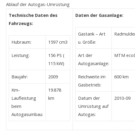
Ablauf der Autogas-Umrüstung
Technische Daten des
Daten der Gasanlage:
Fahrzeugs:
Gastank – Art
Radmulden
Hubraum:
1597 cm3
u. Größe:
Leistung:
156 PS (
Art der
MTM ecoD
115 kW)
Autogasanlage:
Baujahr:
2009
Reichweite im
600 km
Gasbetrieb:
Km-
19.878
Laufleistung
km
Datum der
2010-09
beim
Umrüstung auf
Autogasumbau:
Autogas: