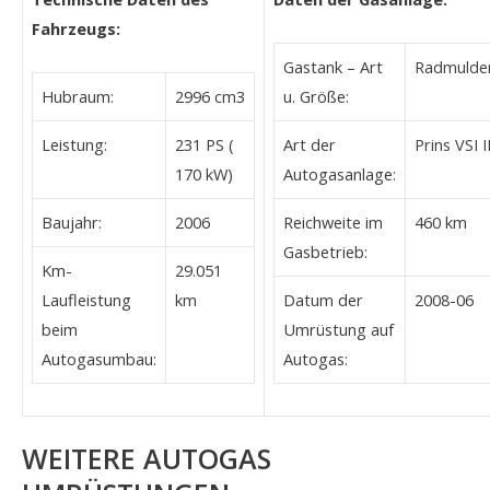
Fahrzeugs:
Gastank – Art
Radmulden
Hubraum:
2996 cm3
u. Größe:
Leistung:
231 PS (
Art der
Prins VSI I
170 kW)
Autogasanlage:
Baujahr:
2006
Reichweite im
460 km
Gasbetrieb:
Km-
29.051
Laufleistung
km
Datum der
2008-06
beim
Umrüstung auf
Autogasumbau:
Autogas:
WEITERE AUTOGAS