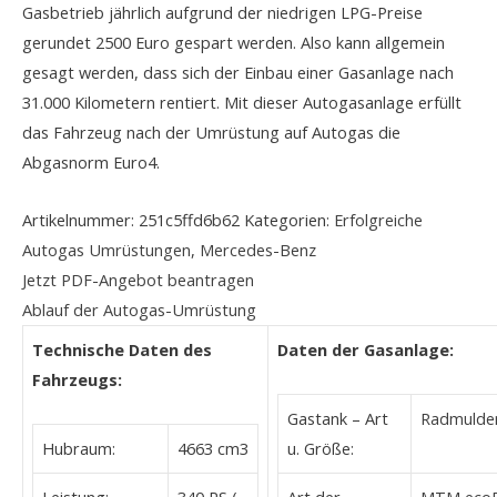
Gasbetrieb jährlich aufgrund der niedrigen LPG-Preise
gerundet 2500 Euro gespart werden. Also kann allgemein
gesagt werden, dass sich der Einbau einer Gasanlage nach
31.000 Kilometern rentiert. Mit dieser Autogasanlage erfüllt
das Fahrzeug nach der Umrüstung auf Autogas die
Abgasnorm Euro4.
Artikelnummer:
251c5ffd6b62
Kategorien:
Erfolgreiche
Autogas Umrüstungen
,
Mercedes-Benz
Jetzt PDF-Angebot beantragen
Ablauf der Autogas-Umrüstung
Technische Daten des
Daten der Gasanlage:
Fahrzeugs:
Gastank – Art
Radmulden
Hubraum:
4663 cm3
u. Größe:
Leistung:
340 PS (
Art der
MTM ecoD